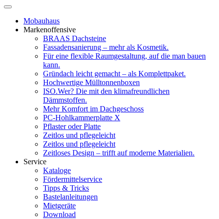
Mobauhaus
Markenoffensive
BRAAS Dachsteine
Fassadensanierung – mehr als Kosmetik.
Für eine flexible Raumgestaltung, auf die man bauen
kann.
Gründach leicht gemacht – als Komplettpaket.
Hochwertige Mülltonnenboxen
ISO.Wer? Die mit den klimafreundlichen
Dämmstoffen.
Mehr Komfort im Dachgeschoss
PC-Hohlkammerplatte X
Pflaster oder Platte
Zeitlos und pflegeleicht
Zeitlos und pflegeleicht
Zeitloses Design – trifft auf moderne Materialien.
Service
Kataloge
Fördermittelservice
Tipps & Tricks
Bastelanleitungen
Mietgeräte
Download