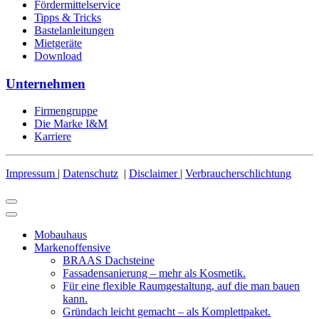
Fördermittelservice
Tipps & Tricks
Bastelanleitungen
Mietgeräte
Download
Unternehmen
Firmengruppe
Die Marke I&M
Karriere
Impressum
|
Datenschutz
|
Disclaimer
|
Verbraucherschlichtung
Mobauhaus
Markenoffensive
BRAAS Dachsteine
Fassadensanierung – mehr als Kosmetik.
Für eine flexible Raumgestaltung, auf die man bauen
kann.
Gründach leicht gemacht – als Komplettpaket.