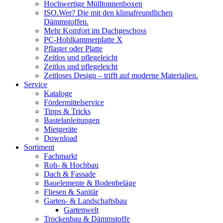
Hochwertige Mülltonnenboxen
ISO.Wer? Die mit den klimafreundlichen
Dämmstoffen.
Mehr Komfort im Dachgeschoss
PC-Hohlkammerplatte X
Pflaster oder Platte
Zeitlos und pflegeleicht
Zeitlos und pflegeleicht
Zeitloses Design – trifft auf moderne Materialien.
Service
Kataloge
Fördermittelservice
Tipps & Tricks
Bastelanleitungen
Mietgeräte
Download
Sortiment
Fachmarkt
Roh- & Hochbau
Dach & Fassade
Bauelemente & Bodenbeläge
Fliesen & Sanitär
Garten- & Landschaftsbau
Gartenwelt
Trockenbau & Dämmstoffe