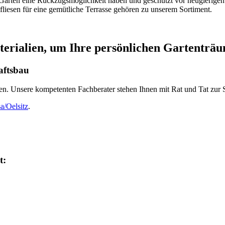
 Garten eine Rückzugsmöglichkeit haben und geschützt vor neugierigen
liesen für eine gemütliche Terrasse gehören zu unserem Sortiment.
aterialien, um Ihre persönlichen Gartenträ
aftsbau
igen. Unsere kompetenten Fachberater stehen Ihnen mit Rat und Tat zu
a/Oelsitz
.
t: