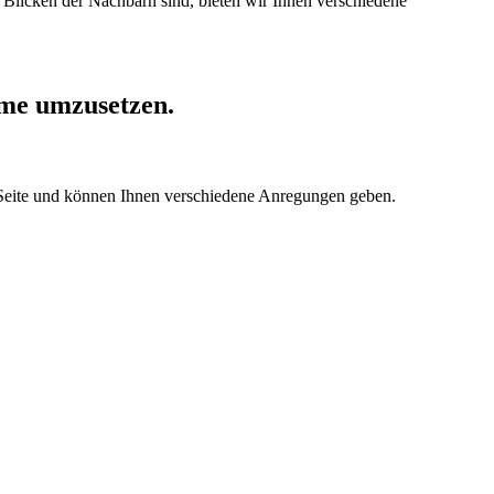
 Blicken der Nachbarn sind, bieten wir Ihnen verschiedene
ume umzusetzen.
r Seite und können Ihnen verschiedene Anregungen geben.