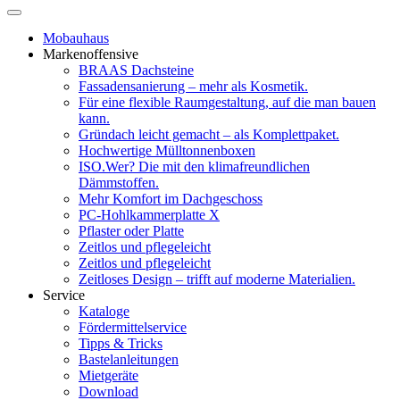
Mobauhaus
Markenoffensive
BRAAS Dachsteine
Fassadensanierung – mehr als Kosmetik.
Für eine flexible Raumgestaltung, auf die man bauen
kann.
Gründach leicht gemacht – als Komplettpaket.
Hochwertige Mülltonnenboxen
ISO.Wer? Die mit den klimafreundlichen
Dämmstoffen.
Mehr Komfort im Dachgeschoss
PC-Hohlkammerplatte X
Pflaster oder Platte
Zeitlos und pflegeleicht
Zeitlos und pflegeleicht
Zeitloses Design – trifft auf moderne Materialien.
Service
Kataloge
Fördermittelservice
Tipps & Tricks
Bastelanleitungen
Mietgeräte
Download