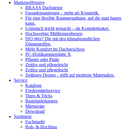
Markenoffensive
BRAAS Dachsteine
Fassadensanierung – mehr als Kosmetik.
Für eine flexible Raumgestaltung, auf die man bauen
kann.
Gründach leicht gemacht – als Komplettpaket.
Hochwertige Mülltonnenboxen
ISO.Wer? Die mit den klimafreundlichen
Dämmstoffen.
Mehr Komfort im Dachgeschoss
PC-Hohlkammerplatte X
Pflaster oder Platte
Zeitlos und pflegeleicht
Zeitlos und pflegeleicht
Zeitloses Design – trifft auf moderne Materialien.
Service
Kataloge
Fördermittelservice
Tipps & Tricks
Bastelanleitungen
Mietgeräte
Download
Sortiment
Fachmarkt
Roh- & Hochbau