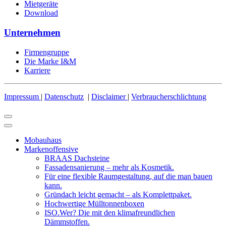
Mietgeräte
Download
Unternehmen
Firmengruppe
Die Marke I&M
Karriere
Impressum
|
Datenschutz
|
Disclaimer
|
Verbraucherschlichtung
Mobauhaus
Markenoffensive
BRAAS Dachsteine
Fassadensanierung – mehr als Kosmetik.
Für eine flexible Raumgestaltung, auf die man bauen
kann.
Gründach leicht gemacht – als Komplettpaket.
Hochwertige Mülltonnenboxen
ISO.Wer? Die mit den klimafreundlichen
Dämmstoffen.