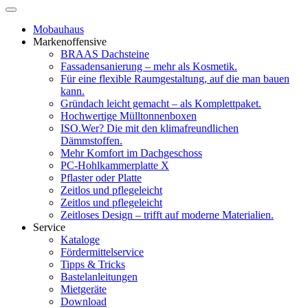
Mobauhaus
Markenoffensive
BRAAS Dachsteine
Fassadensanierung – mehr als Kosmetik.
Für eine flexible Raumgestaltung, auf die man bauen
kann.
Gründach leicht gemacht – als Komplettpaket.
Hochwertige Mülltonnenboxen
ISO.Wer? Die mit den klimafreundlichen
Dämmstoffen.
Mehr Komfort im Dachgeschoss
PC-Hohlkammerplatte X
Pflaster oder Platte
Zeitlos und pflegeleicht
Zeitlos und pflegeleicht
Zeitloses Design – trifft auf moderne Materialien.
Service
Kataloge
Fördermittelservice
Tipps & Tricks
Bastelanleitungen
Mietgeräte
Download